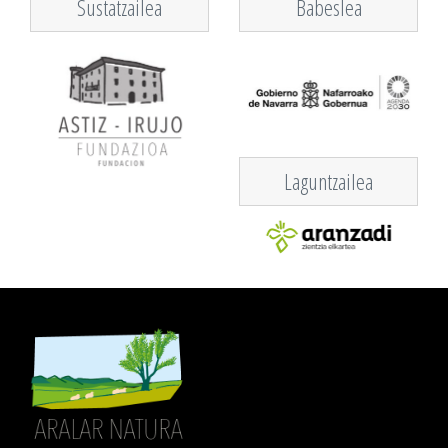
Sustatzailea
Babeslea
Laguntzailea